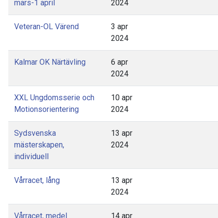
mars-1 april
2024
Veteran-OL Värend
3 apr
2024
Kalmar OK Närtävling
6 apr
2024
XXL Ungdomsserie och
10 apr
Motionsorientering
2024
Sydsvenska
13 apr
mästerskapen,
2024
individuell
Vårracet, lång
13 apr
2024
Vårracet, medel
14 apr