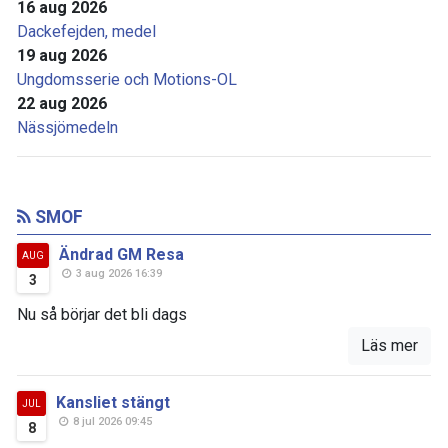
16 aug 2026
Dackefejden, medel
19 aug 2026
Ungdomsserie och Motions-OL
22 aug 2026
Nässjömedeln
SMOF
Ändrad GM Resa
AUG
3 aug 2026 16:39
3
Nu så börjar det bli dags
Läs mer
Kansliet stängt
JUL
8 jul 2026 09:45
8