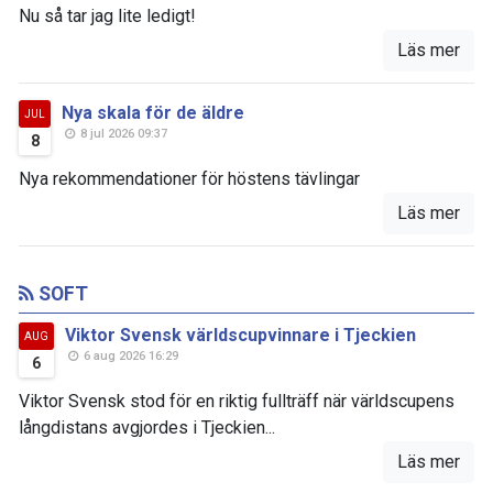
Nu så tar jag lite ledigt!
Läs mer
Nya skala för de äldre
JUL
8 jul 2026 09:37
8
Nya rekommendationer för höstens tävlingar
Läs mer
SOFT
Viktor Svensk världscupvinnare i Tjeckien
AUG
6 aug 2026 16:29
6
Viktor Svensk stod för en riktig fullträff när världscupens
långdistans avgjordes i Tjeckien...
Läs mer