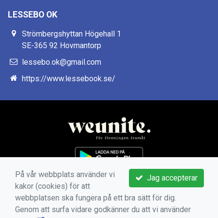
LESSEBO OK
Strömbergshyttan Högehall 1
SE-365 92 Hovmantorp
lessebo.ok@gmail.com
https://www.lessebook.se/
På vår webbplats använder vi
Jag accepterar
kakor (cookies) för att
webbplatsen ska fungera på ett bra sätt för dig.
Genom att surfa vidare godkänner du att vi använder