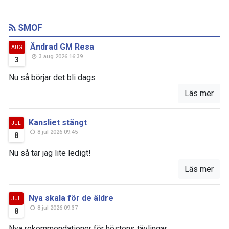
SMOF
Ändrad GM Resa
AUG
3 aug 2026 16:39
3
Nu så börjar det bli dags
Läs mer
Kansliet stängt
JUL
8 jul 2026 09:45
8
Nu så tar jag lite ledigt!
Läs mer
Nya skala för de äldre
JUL
8 jul 2026 09:37
8
Nya rekommendationer för höstens tävlingar