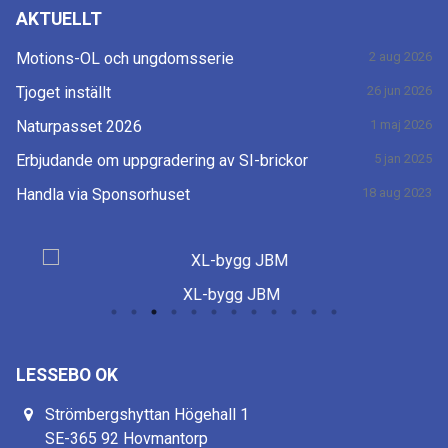
AKTUELLT
Motions-OL och ungdomsserie
2 aug 2026
Tjoget inställt
26 jun 2026
Naturpasset 2026
1 maj 2026
Erbjudande om uppgradering av SI-brickor
5 jan 2025
Handla via Sponsorhuset
18 aug 2023
XL-bygg JBM
LESSEBO OK
Strömbergshyttan Högehall 1
SE-365 92 Hovmantorp