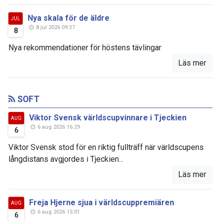
Nya skala för de äldre
JUL
8 jul 2026 09:37
8
Nya rekommendationer för höstens tävlingar
Läs mer
SOFT
Viktor Svensk världscupvinnare i Tjeckien
AUG
6 aug 2026 16:29
6
Viktor Svensk stod för en riktig fullträff när världscupens
långdistans avgjordes i Tjeckien...
Läs mer
Freja Hjerne sjua i världscuppremiären
AUG
6 aug 2026 15:01
6