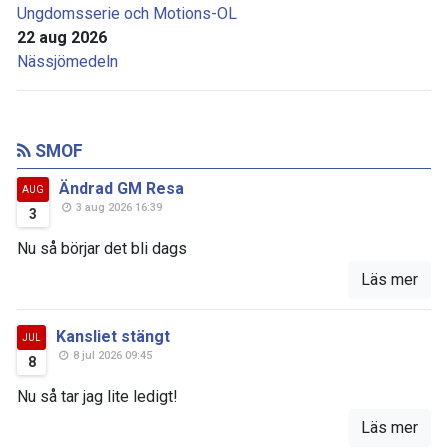
Ungdomsserie och Motions-OL
22 aug 2026
Nässjömedeln
SMOF
Ändrad GM Resa
AUG
3 aug 2026 16:39
3
Nu så börjar det bli dags
Läs mer
Kansliet stängt
JUL
8 jul 2026 09:45
8
Nu så tar jag lite ledigt!
Läs mer